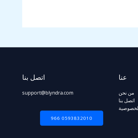
عنا
اتصل بنا
من نحن
support@blyndra.com
اتصل بنا
لخصوصية
0593832010 966