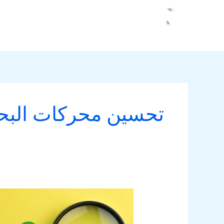
خطي
لى
لمحتوى
تحسين محركات الب
ما
هو
السيو